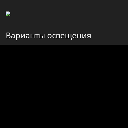
Варианты освещения
В модификациях представлен широкий диапазон
цветовых температур
от холодной 5000К до тёплой 2700К.
Все светильники выполнены на основе
светодиодов с высоким индексом цветопередачи
CRI ≥ 90.
Светодиодный светильник можно дополнить
функциями:
- Tunable White - управление светильника по
цветовой температуре (ССТ)
в диапазоне 2700-6500К;
- RGBTW, совмещающую в себе управление по ССТ