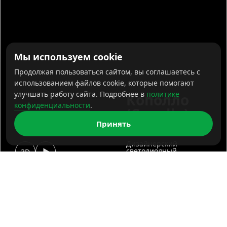
Мы используем cookie
Продолжая пользоваться сайтом, вы соглашаетесь с
использованием файлов cookie, которые помогают
улучшать работу сайта. Подробнее в
политике
Кополло
конфиденциальности
.
(Copollo)
Принять
3070
Дизайнерский
светодиодный
3D
светильник