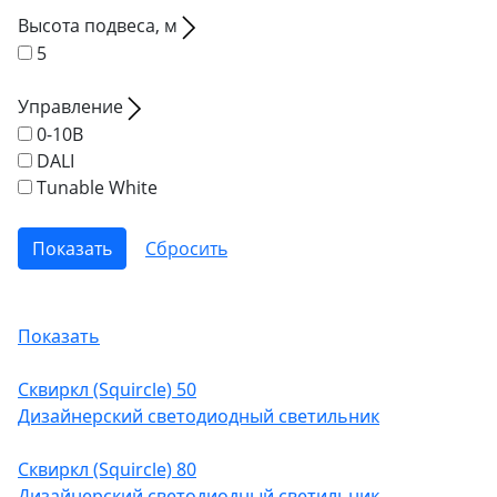
Высота подвеса, м
5
Управление
0-10В
DALI
Tunable White
Показать
Сквиркл (Squircle)
50
Дизайнерский светодиодный светильник
Сквиркл (Squircle)
80
Дизайнерский светодиодный светильник