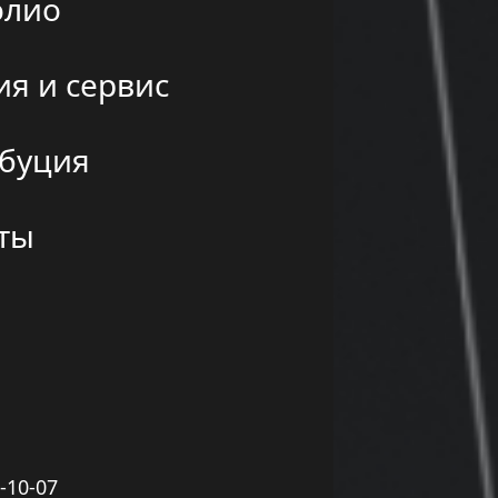
олио
ия и сервис
буция
ты
5-10-07