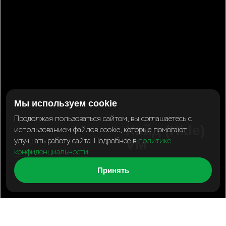
Мы используем cookie
Продолжая пользоваться сайтом, вы соглашаетесь с
Хайд (Hide)
использованием файлов cookie, которые помогают
улучшать работу сайта. Подробнее в
VM
политике
конфиденциальности
.
Дизайнерский
светодиодный
3D
Принять
светильник