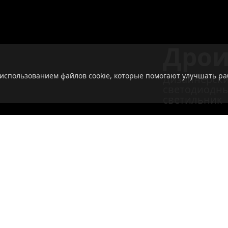
Дрои
 использованием файлов cookie, которые помогают улучшать ра
Дизайнерск
светодиодн
светильник