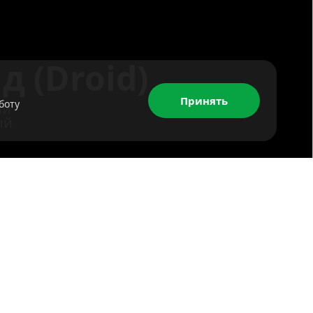
д (Droid)
Принять
боту
ий
ый