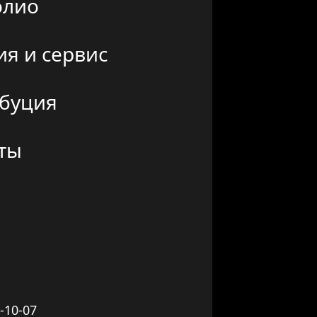
олио
ия и сервис
буция
ты
5-10-07