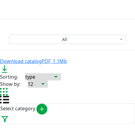
?
All
Download catalog
PDF, 1.1Mb
Sorting:
Show by:
Select category