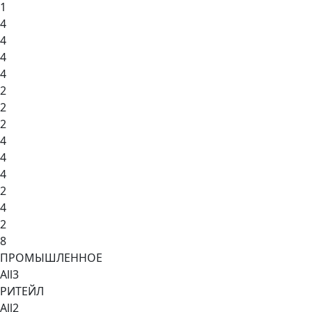
1
4
4
4
4
2
2
2
4
4
4
2
4
2
8
ПРОМЫШЛЕННОЕ
All
3
РИТЕЙЛ
All
2